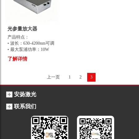
光参量放大器
产品特点：
• 波长：630-4200nm可调
• 最大泵浦功率：10W
• 泵浦单脉冲能量：10-80μJ 可
了解详情
选
• 重复频率：25kHz-1MHz 可
选
上一页
1
2
3
安扬激光
联系我们