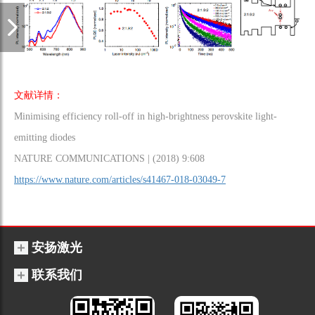
文献详情：
Minimising efficiency roll-off in high-brightness perovskite light-
emitting diodes
NATURE COMMUNICATIONS | (2018) 9:608
https://www.nature.com/articles/s41467-018-03049-7
安扬激光
联系我们