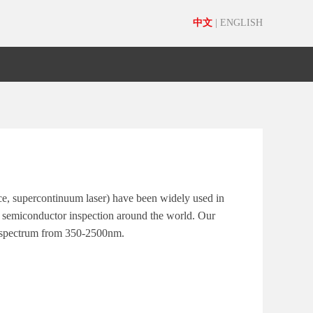
中文
|
ENGLISH
rce, supercontinuum laser) have been widely used in
 semiconductor inspection around the world. Our
 spectrum from 350-2500nm.