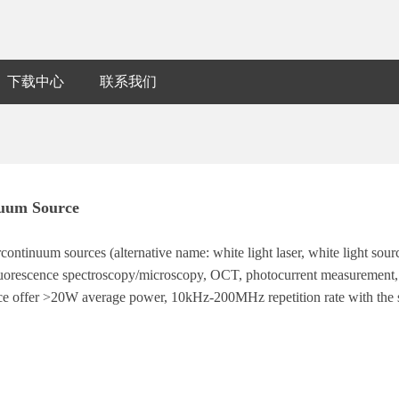
下载中心
联系我们
uum Source
ontinuum sources (alternative name: white light laser, white light sou
luorescence spectroscopy/microscopy, OCT, photocurrent measurement,
ce offer >20W average power, 10kHz-200MHz repetition rate with the