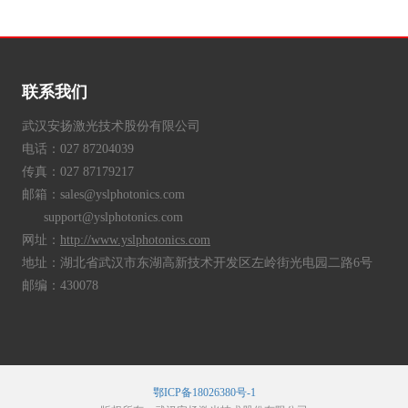
联系我们
武汉安扬激光技术股份有限公司
电话：027 87204039
传真：027 87179217
邮箱：sales@yslphotonics.com
support@yslphotonics.com
网址：
http://www.yslphotonics.com
地址：湖北省武汉市东湖高新技术开发区左岭街光电园二路6号
邮编：430078
鄂ICP备18026380号-1